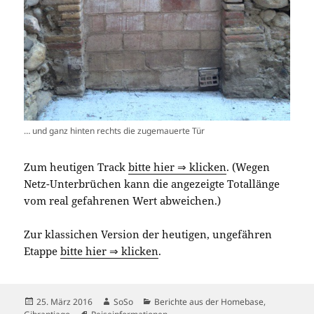
… und ganz hinten rechts die zugemauerte Tür
Zum heutigen Track
bitte hier ⇒ klicken
. (Wegen
Netz-Unterbrüchen kann die angezeigte Totallänge
vom real gefahrenen Wert abweichen.)
Zur klassichen Version der heutigen, ungefähren
Etappe
bitte hier ⇒ klicken
.
Veröffentlicht
Autor
Kategorien
25. März 2016
SoSo
Berichte aus der Homebase
,
am
Schlagwörter