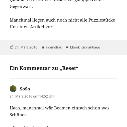
Gegenwart.
Manchmal liegen auch noch nicht alle Puzzlestücke
für einen Artikel vor.
Veröffentlicht
Autor
Kategorien
24. März 2016
irgendlink
Ebook
,
Gibrantiago
am
Ein Kommentar zu „Reset“
SoSo
sagt:
24. März 2016 um 14:52 Uhr
Hach, manchmal wär Beamen einfach schon was
Schönes.