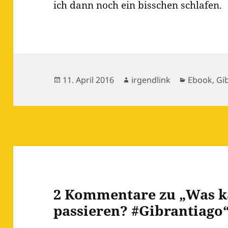
ich dann noch ein bisschen schlafen.
Veröffentlicht
Autor
Kategorie
11. April 2016
irgendlink
Ebook
,
Gi
am
2 Kommentare zu „Was k
passieren? #Gibrantiago