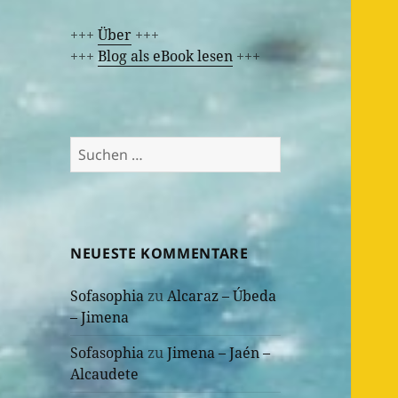
+++
Über
+++
+++
Blog als eBook lesen
+++
Suchen
nach:
NEUESTE KOMMENTARE
Sofasophia
zu
Alcaraz – Úbeda
– Jimena
Sofasophia
zu
Jimena – Jaén –
Alcaudete