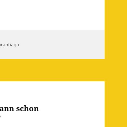
n
brantiago
ann schon
“