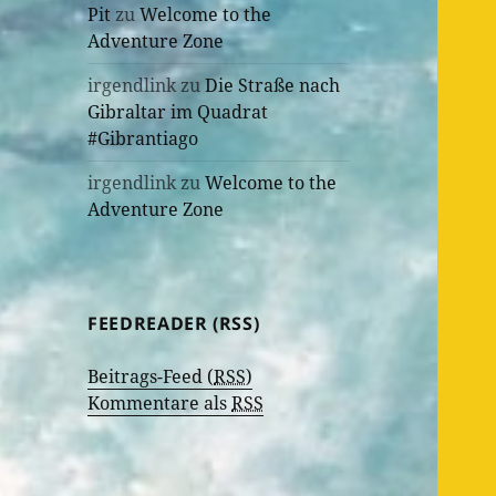
Pit
zu
Welcome to the
Adventure Zone
irgendlink
zu
Die Straße nach
Gibraltar im Quadrat
#Gibrantiago
irgendlink
zu
Welcome to the
Adventure Zone
FEEDREADER (RSS)
Beitrags-Feed (
RSS
)
Kommentare als
RSS