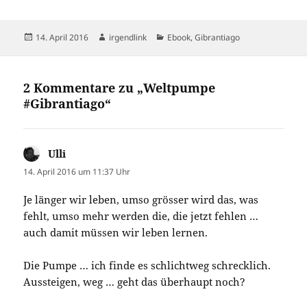
Veröffentlicht
Autor
Kategorien
14. April 2016
irgendlink
Ebook
,
Gibrantiago
am
2 Kommentare zu „Weltpumpe
#Gibrantiago“
Ulli
sagt:
14. April 2016 um 11:37 Uhr
Je länger wir leben, umso grösser wird das, was
fehlt, umso mehr werden die, die jetzt fehlen …
auch damit müssen wir leben lernen.
Die Pumpe … ich finde es schlichtweg schrecklich.
Aussteigen, weg … geht das überhaupt noch?